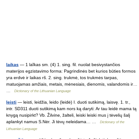
laikas
— 1 laĩkas sm. (4) 1. sing. fil. nuolat besivystančios
materijos egzistavimo forma: Pagrindinės bet kurios būties formos
yra erdvė ir laikas rš. 2. sing. trukmė, tos trukmės tarpas,
matuojamas amžiais, metais, mėnesiais, dienomis, valandomis ir…
…
Dictionary of the Lithuanian Language
leisti
— leisti, leidžia, leido (leidė) I. duoti sutikimą, laisvę. 1. tr.,
intr. SD311 duoti sutikimą kam nors ką daryti: Ar tau leidė mama tą
knygą nusipirkt? Vb. Žilvine, žalteli, leiski leiski mus į tėvelių šalį
aplankyt namus S.Nėr. Ji tėvų neleidama… …
Dictionary of the
Lithuanian Language