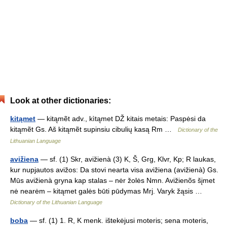
Look at other dictionaries:
kitąmet
— kitąmẽt adv., kìtąmet DŽ kitais metais: Paspėsi da
kitąmẽt Gs. Aš kitąmẽt supinsiu cibulių kasą Rm …
Dictionary of the
Lithuanian Language
avižiena
— sf. (1) Skr, avižienà (3) K, Š, Grg, Klvr, Kp; R laukas,
kur nupjautos avižos: Da stovi nearta visa avižiena (avižienà) Gs.
Mūs avižienà gryna kap stalas – nėr žolės Nmn. Avižienõs šįmet
nė nearėm – kitąmet galės būti pūdymas Mrj. Varyk žąsis …
Dictionary of the Lithuanian Language
boba
— sf. (1) 1. R, K menk. ištekėjusi moteris; sena moteris,