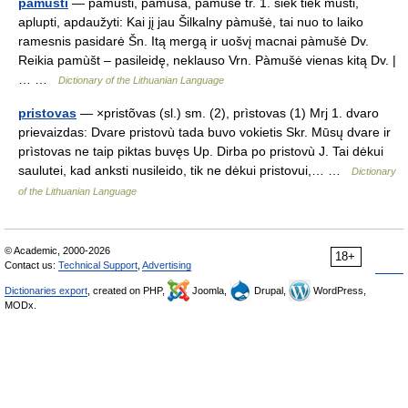
pamušti
— pamùšti, pàmuša, pàmušė tr. 1. šiek tiek mušti,
aplupti, apdaužyti: Kai jį jau Šilkalny pàmušė, tai nuo to laiko
ramesnis pasidarė Šn. Itą mergą ir uošvį macnai pàmušė Dv.
Reikia pamùšt – pasileidę, neklauso Vrn. Pàmušė vienas kitą Dv. |
… …
Dictionary of the Lithuanian Language
pristovas
— ×pristõvas (sl.) sm. (2), prìstovas (1) Mrj 1. dvaro
prievaizdas: Dvare pristovù tada buvo vokietis Skr. Mūsų dvare ir
prìstovas ne taip piktas buvęs Up. Dirba po pristovù J. Tai dėkui
saulutei, kad anksti nusileido, tik ne dėkui pristovui,… …
Dictionary
of the Lithuanian Language
© Academic, 2000-2026
18+
Contact us:
Technical Support
,
Advertising
Dictionaries export
, created on PHP,
Joomla,
Drupal,
WordPress,
MODx.