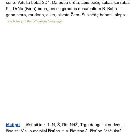
senė: Vetuša boba SD4. Da boba drūta, apie pečių sukas kai ratas
Klt. Drūta (tvirta) boba, nei su girnoms nesumaltum B. Boba –
gana stora, raudona, dikta, pilvota Žem. Susisėdę bobos i plepa …
Dictionary of the Lithuanian Language
išstipti
— išstìpti intr. 1. N, Š, Rtr, NdŽ, Trgn daugeliui nudvėsti,
išgaišti: Visi jo gyvoliai išstìpo, t. y. išdvėsė J. Išstìpo [viščiukai]