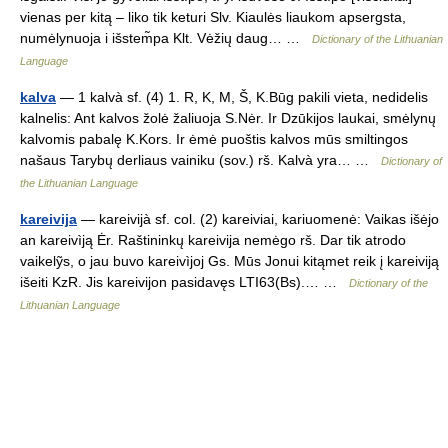
vienas per kitą – liko tik keturi Slv. Kiaulės liaukom apsergsta,
numėlynuoja i išstem̃pa Klt. Vėžių daug… …
Dictionary of the Lithuanian
Language
kalva
— 1 kalvà sf. (4) 1. R, K, M, Š, K.Būg pakili vieta, nedidelis
kalnelis: Ant kalvos žolė žaliuoja S.Nėr. Ir Dzūkijos laukai, smėlynų
kalvomis pabalę K.Kors. Ir ėmė puoštis kalvos mūs smiltingos
našaus Tarybų derliaus vainiku (sov.) rš. Kalvà yra… …
Dictionary of
the Lithuanian Language
kareivija
— kareivijà sf. col. (2) kareiviai, kariuomenė: Vaikas išėjo
an kareivìją Ėr. Raštininkų kareivija nemėgo rš. Dar tik atrodo
vaikelỹs, o jau buvo kareivìjoj Gs. Mūs Jonui kitąmet reik į kareiviją
išeiti KzR. Jis kareivijon pasidavęs LTI63(Bs).… …
Dictionary of the
Lithuanian Language