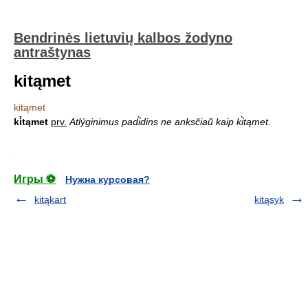
Bendrinės lietuvių kalbos žodyno
antraštynas
kitąmet
kitąmet
ki̇̀tąmet
prv.
Atlýginimus padi̇̀dins ne anksčiaũ kaip ki̇̀tąmet.
.
Игры ⚽
Нужна курсовая?
kitąkart
kitąsyk